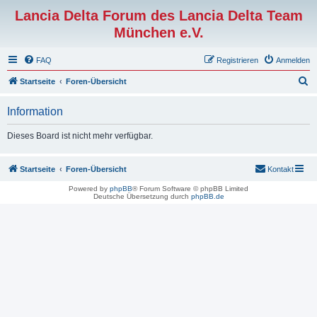
Lancia Delta Forum des Lancia Delta Team
München e.V.
FAQ
Registrieren
Anmelden
S
Startseite
Foren-Übersicht
u
Information
c
h
Dieses Board ist nicht mehr verfügbar.
e
Startseite
Foren-Übersicht
Kontakt
Powered by
phpBB
® Forum Software © phpBB Limited
Deutsche Übersetzung durch
phpBB.de