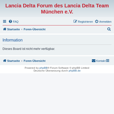
Lancia Delta Forum des Lancia Delta Team
München e.V.
FAQ
Registrieren
Anmelden
S
Startseite
Foren-Übersicht
u
Information
c
h
Dieses Board ist nicht mehr verfügbar.
e
Startseite
Foren-Übersicht
Kontakt
Powered by
phpBB
® Forum Software © phpBB Limited
Deutsche Übersetzung durch
phpBB.de