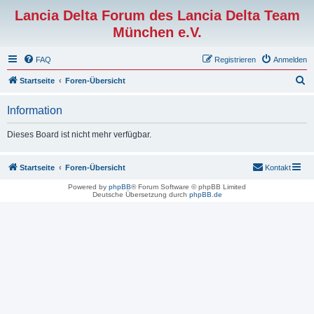
Lancia Delta Forum des Lancia Delta Team
München e.V.
FAQ
Registrieren
Anmelden
S
Startseite
Foren-Übersicht
u
Information
c
h
Dieses Board ist nicht mehr verfügbar.
e
Startseite
Foren-Übersicht
Kontakt
Powered by
phpBB
® Forum Software © phpBB Limited
Deutsche Übersetzung durch
phpBB.de