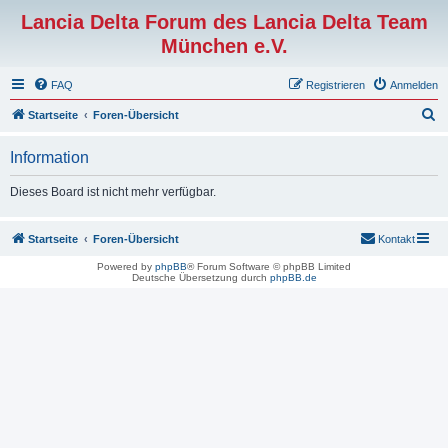
Lancia Delta Forum des Lancia Delta Team
München e.V.
FAQ
Registrieren
Anmelden
S
Startseite
Foren-Übersicht
u
Information
c
h
Dieses Board ist nicht mehr verfügbar.
e
Startseite
Foren-Übersicht
Kontakt
Powered by
phpBB
® Forum Software © phpBB Limited
Deutsche Übersetzung durch
phpBB.de