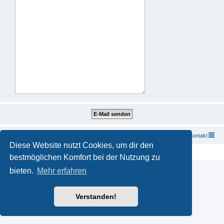
Startseite
Foren-Übersicht
Kontakt
Diese Website nutzt Cookies, um dir den
Powered by
phpBB
® Forum Software © phpBB Limited
Deutsche Übersetzung durch
phpBB.de
bestmöglichen Komfort bei der Nutzung zu
bieten.
Mehr erfahren
Verstanden!