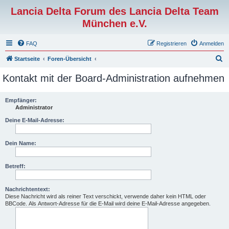
Lancia Delta Forum des Lancia Delta Team
München e.V.
FAQ
Registrieren
Anmelden
S
Startseite
Foren-Übersicht
u
Kontakt mit der Board-Administration aufnehmen
c
h
Empfänger:
Administrator
e
Deine E-Mail-Adresse:
Dein Name:
Betreff:
Nachrichtentext:
Diese Nachricht wird als reiner Text verschickt, verwende daher kein HTML oder
BBCode. Als Antwort-Adresse für die E-Mail wird deine E-Mail-Adresse angegeben.