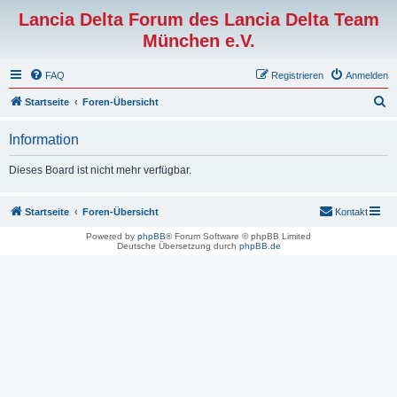
Lancia Delta Forum des Lancia Delta Team
München e.V.
FAQ
Registrieren
Anmelden
S
Startseite
Foren-Übersicht
u
Information
c
h
Dieses Board ist nicht mehr verfügbar.
e
Startseite
Foren-Übersicht
Kontakt
Powered by
phpBB
® Forum Software © phpBB Limited
Deutsche Übersetzung durch
phpBB.de