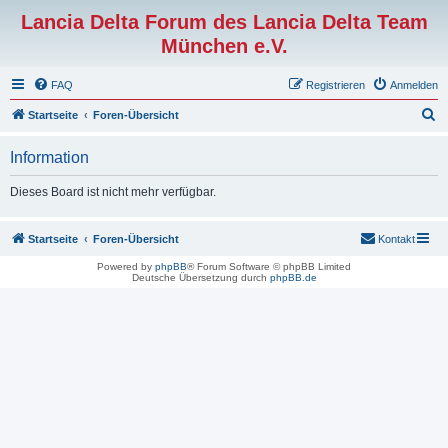
Lancia Delta Forum des Lancia Delta Team
München e.V.
FAQ
Registrieren
Anmelden
S
Startseite
Foren-Übersicht
u
Information
c
h
Dieses Board ist nicht mehr verfügbar.
e
Startseite
Foren-Übersicht
Kontakt
Powered by
phpBB
® Forum Software © phpBB Limited
Deutsche Übersetzung durch
phpBB.de