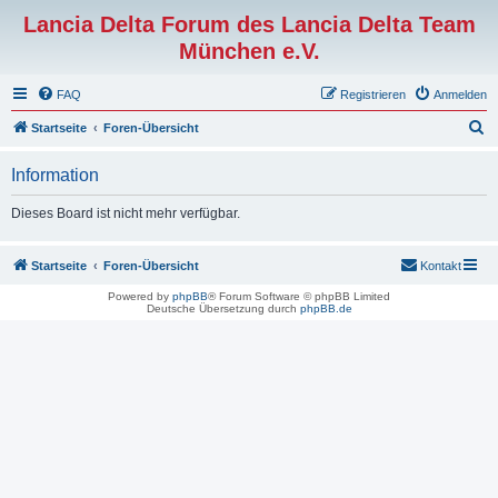
Lancia Delta Forum des Lancia Delta Team
München e.V.
FAQ
Registrieren
Anmelden
S
Startseite
Foren-Übersicht
u
Information
c
h
Dieses Board ist nicht mehr verfügbar.
e
Startseite
Foren-Übersicht
Kontakt
Powered by
phpBB
® Forum Software © phpBB Limited
Deutsche Übersetzung durch
phpBB.de