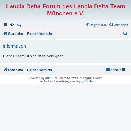
Lancia Delta Forum des Lancia Delta Team
München e.V.
FAQ
Registrieren
Anmelden
S
Startseite
Foren-Übersicht
u
Information
c
h
Dieses Board ist nicht mehr verfügbar.
e
Startseite
Foren-Übersicht
Kontakt
Powered by
phpBB
® Forum Software © phpBB Limited
Deutsche Übersetzung durch
phpBB.de