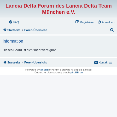
Lancia Delta Forum des Lancia Delta Team
München e.V.
FAQ
Registrieren
Anmelden
S
Startseite
Foren-Übersicht
u
Information
c
h
Dieses Board ist nicht mehr verfügbar.
e
Startseite
Foren-Übersicht
Kontakt
Powered by
phpBB
® Forum Software © phpBB Limited
Deutsche Übersetzung durch
phpBB.de