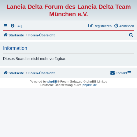
Lancia Delta Forum des Lancia Delta Team
München e.V.
FAQ
Registrieren
Anmelden
S
Startseite
Foren-Übersicht
u
Information
c
h
Dieses Board ist nicht mehr verfügbar.
e
Startseite
Foren-Übersicht
Kontakt
Powered by
phpBB
® Forum Software © phpBB Limited
Deutsche Übersetzung durch
phpBB.de