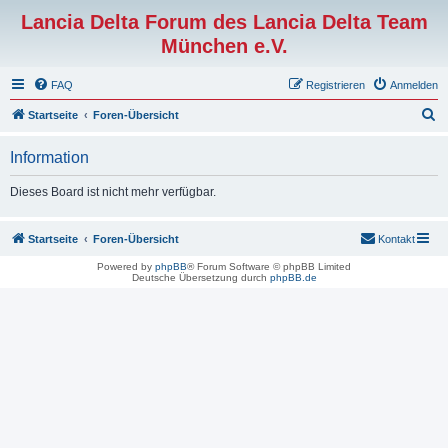
Lancia Delta Forum des Lancia Delta Team
München e.V.
FAQ
Registrieren
Anmelden
S
Startseite
Foren-Übersicht
u
Information
c
h
Dieses Board ist nicht mehr verfügbar.
e
Startseite
Foren-Übersicht
Kontakt
Powered by
phpBB
® Forum Software © phpBB Limited
Deutsche Übersetzung durch
phpBB.de