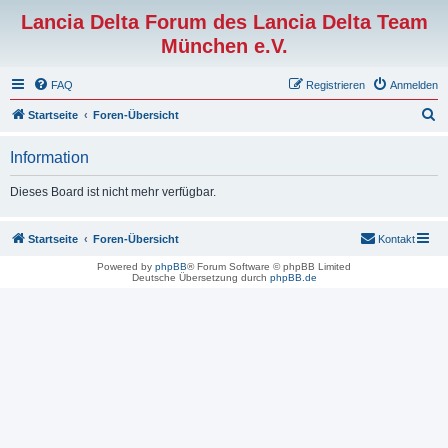
Lancia Delta Forum des Lancia Delta Team
München e.V.
FAQ
Registrieren
Anmelden
S
Startseite
Foren-Übersicht
u
Information
c
h
Dieses Board ist nicht mehr verfügbar.
e
Startseite
Foren-Übersicht
Kontakt
Powered by
phpBB
® Forum Software © phpBB Limited
Deutsche Übersetzung durch
phpBB.de