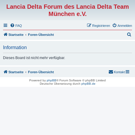
Lancia Delta Forum des Lancia Delta Team
München e.V.
FAQ
Registrieren
Anmelden
S
Startseite
Foren-Übersicht
u
Information
c
h
Dieses Board ist nicht mehr verfügbar.
e
Startseite
Foren-Übersicht
Kontakt
Powered by
phpBB
® Forum Software © phpBB Limited
Deutsche Übersetzung durch
phpBB.de