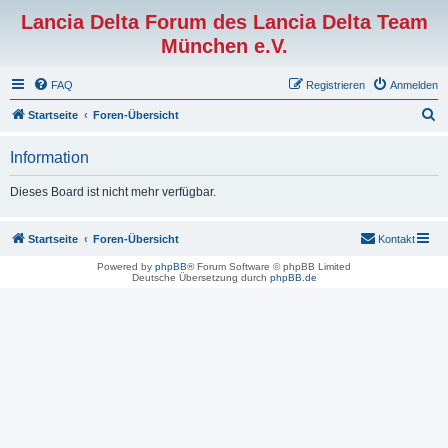
Lancia Delta Forum des Lancia Delta Team
München e.V.
FAQ
Registrieren
Anmelden
S
Startseite
Foren-Übersicht
u
Information
c
h
Dieses Board ist nicht mehr verfügbar.
e
Startseite
Foren-Übersicht
Kontakt
Powered by
phpBB
® Forum Software © phpBB Limited
Deutsche Übersetzung durch
phpBB.de