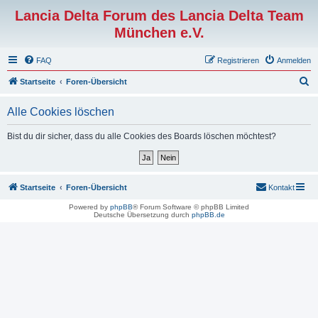
Lancia Delta Forum des Lancia Delta Team
München e.V.
FAQ
Registrieren
Anmelden
S
Startseite
Foren-Übersicht
u
Alle Cookies löschen
c
h
Bist du dir sicher, dass du alle Cookies des Boards löschen möchtest?
e
Startseite
Foren-Übersicht
Kontakt
Powered by
phpBB
® Forum Software © phpBB Limited
Deutsche Übersetzung durch
phpBB.de