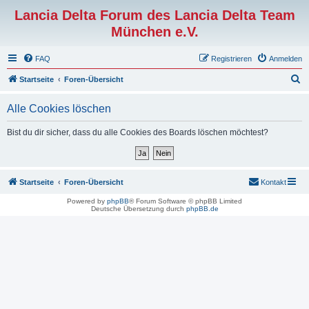
Lancia Delta Forum des Lancia Delta Team
München e.V.
FAQ
Registrieren
Anmelden
S
Startseite
Foren-Übersicht
u
Alle Cookies löschen
c
h
Bist du dir sicher, dass du alle Cookies des Boards löschen möchtest?
e
Startseite
Foren-Übersicht
Kontakt
Powered by
phpBB
® Forum Software © phpBB Limited
Deutsche Übersetzung durch
phpBB.de