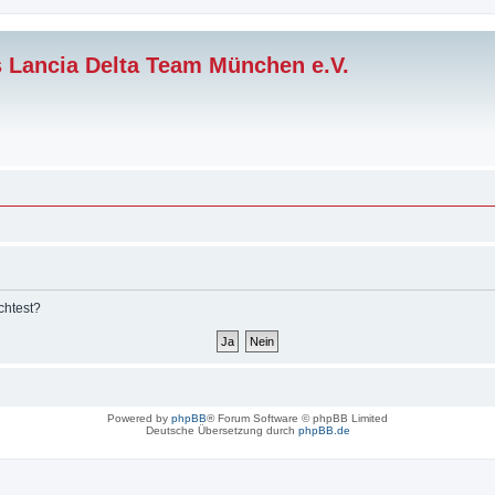
s Lancia Delta Team München e.V.
chtest?
Powered by
phpBB
® Forum Software © phpBB Limited
Deutsche Übersetzung durch
phpBB.de