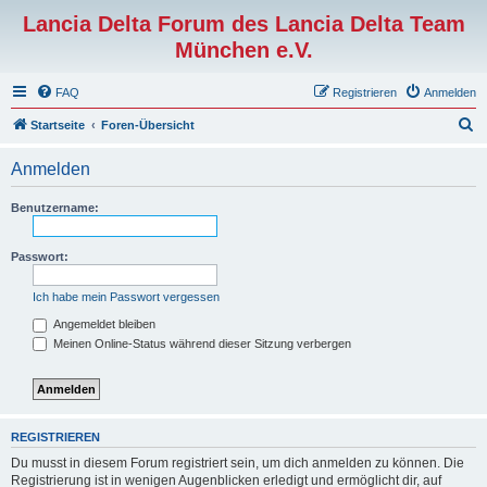
Lancia Delta Forum des Lancia Delta Team
München e.V.
FAQ
Registrieren
Anmelden
S
Startseite
Foren-Übersicht
u
Anmelden
c
h
Benutzername:
e
Passwort:
Ich habe mein Passwort vergessen
Angemeldet bleiben
Meinen Online-Status während dieser Sitzung verbergen
REGISTRIEREN
Du musst in diesem Forum registriert sein, um dich anmelden zu können. Die
Registrierung ist in wenigen Augenblicken erledigt und ermöglicht dir, auf