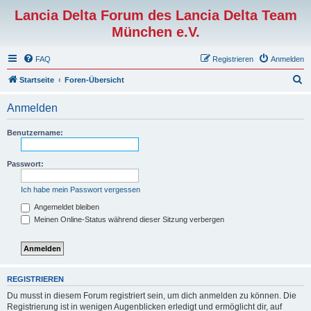
Lancia Delta Forum des Lancia Delta Team
München e.V.
FAQ
Registrieren
Anmelden
S
Startseite
Foren-Übersicht
u
Anmelden
c
h
Benutzername:
e
Passwort:
Ich habe mein Passwort vergessen
Angemeldet bleiben
Meinen Online-Status während dieser Sitzung verbergen
REGISTRIEREN
Du musst in diesem Forum registriert sein, um dich anmelden zu können. Die
Registrierung ist in wenigen Augenblicken erledigt und ermöglicht dir, auf