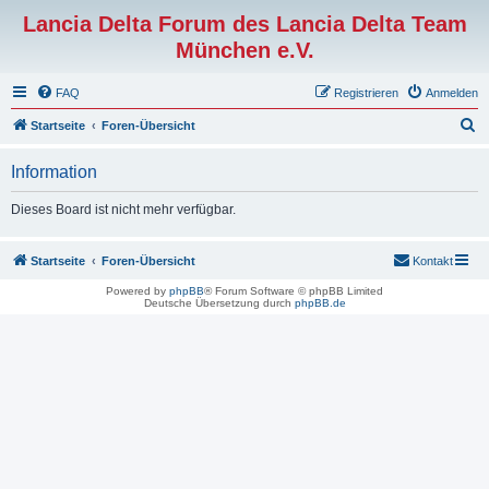
Lancia Delta Forum des Lancia Delta Team
München e.V.
FAQ
Registrieren
Anmelden
S
Startseite
Foren-Übersicht
u
Information
c
h
Dieses Board ist nicht mehr verfügbar.
e
Startseite
Foren-Übersicht
Kontakt
Powered by
phpBB
® Forum Software © phpBB Limited
Deutsche Übersetzung durch
phpBB.de