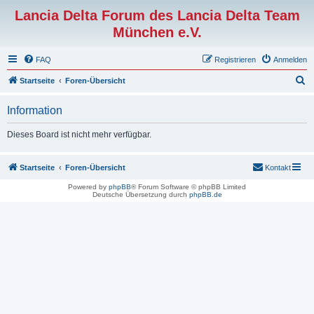
Lancia Delta Forum des Lancia Delta Team
München e.V.
FAQ
Registrieren
Anmelden
S
Startseite
Foren-Übersicht
u
Information
c
h
Dieses Board ist nicht mehr verfügbar.
e
Startseite
Foren-Übersicht
Kontakt
Powered by
phpBB
® Forum Software © phpBB Limited
Deutsche Übersetzung durch
phpBB.de