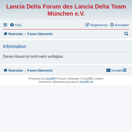
Lancia Delta Forum des Lancia Delta Team
München e.V.
FAQ
Registrieren
Anmelden
S
Startseite
Foren-Übersicht
u
Information
c
h
Dieses Board ist nicht mehr verfügbar.
e
Startseite
Foren-Übersicht
Kontakt
Powered by
phpBB
® Forum Software © phpBB Limited
Deutsche Übersetzung durch
phpBB.de