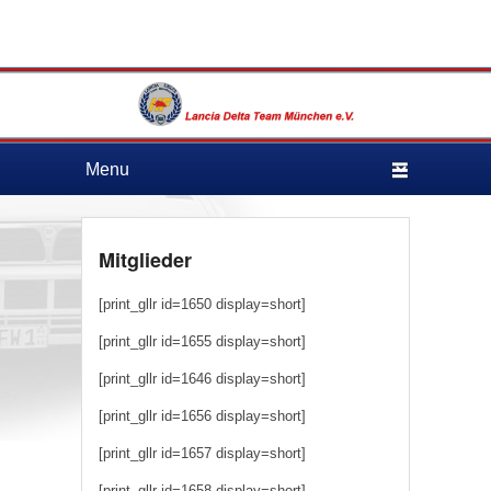
Lancia Delta Team
München e.V.
Hauptmenü
Weiter zum Hauptinhalt
Weiter zum Sekundärinhalt
Mitglieder
[print_gllr id=1650 display=short]
[print_gllr id=1655 display=short]
[print_gllr id=1646 display=short]
[print_gllr id=1656 display=short]
[print_gllr id=1657 display=short]
[print_gllr id=1658 display=short]